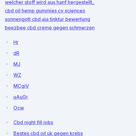
welcher stoff wird aus hanf hergestellt_
cbd oil hemp gummies cv sciences
sonnengott cbd aja tinktur bewertung
beezbee cbd creme gegen schmerzen
Hr
dR
MJ
WZ
MCgiV
uAuGr
Ocw
Cbd night fill jobs
Bestes cbd oil uk gegen krebs