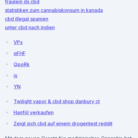
fräulein ds cbd
statistiken zum cannabiskonsum in kanada
cbd illegal spanien
unter cbd nach indien
VPx
qFHF
QpoRk
is
YN
Twilight vapor & cbd shop danbury ct
Hanföl verkaufen
Zeigt sich cbd auf einem drogentest reddit